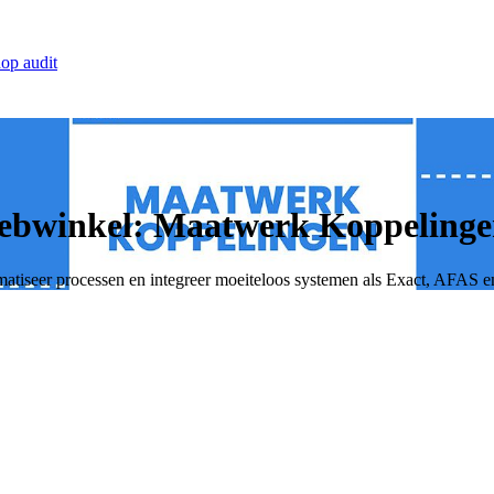
op audit
 Webwinkel: Maatwerk Koppeling
matiseer processen en integreer moeiteloos systemen als Exact, AFAS e