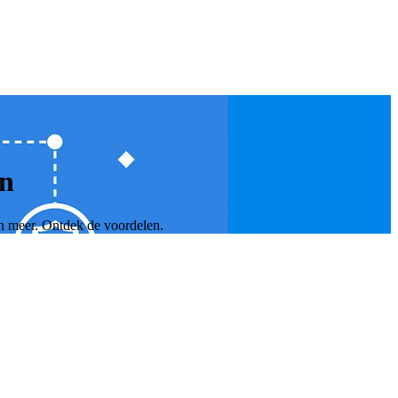
en
n meer. Ontdek de voordelen.
maatwerk koppelingen