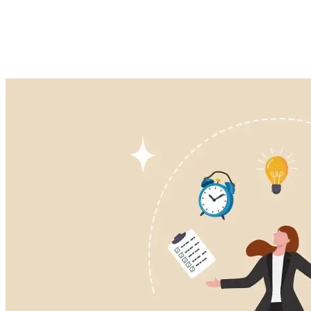
Efficiëntie:
Automatiseer repetitieve taken zodat je team zich k
Nauwkeurigheid:
Minder menselijke fouten dankzij real-time 
Schaalbaarheid:
Groeit je webshop? Je systemen groeien ge