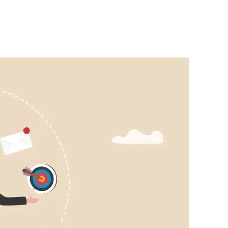
an focussen op klanten.
synchronisatie.
woon mee.