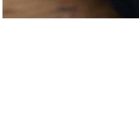
Naadloze koppeling met uw bedrijfssoftware
Efficiëntie en accuraatheid in uw gegevens. Alles centraal.
Automatische synchronisatie van orders
Realtime voorraadbeheersing
Gestroomlijnde facturering