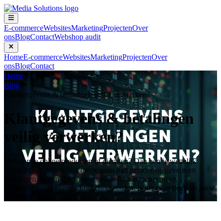
E-commerce
Websites
Marketing
Projecten
Over
ons
Blog
Contact
Webshop audit
Home
E-commerce
Websites
Marketing
Projecten
Over
ons
Blog
Contact
Home
Blog
Klantgegevens & betalingen veilig verwerken?
Klantgegevens & betalingen
veilig verwerken?
Verkoop je online producten of diensten? Dan ben je wettelijk
verplicht om zorgvuldig om te gaan met persoonsgegevens en
betalingen. In een tijd waarin online fraude toeneemt en
privacybewuste klanten kritischer worden, is het essentieel dat jouw
webshop veilig én AVG-proof is.