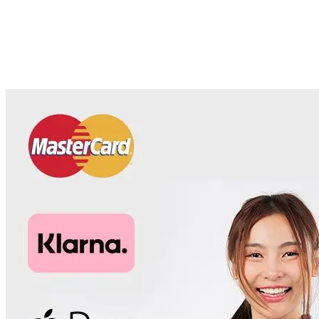
iDEAL
(nog steeds de #1 in Nederland)
PayPal
(voor internationale klanten en buyer protection)
Apple Pay / Google Pay
(voor mobiel gemak)
Bancontact
(voor Belgische klanten)
Achteraf betalen
via Klarna of Billink (geeft vertrouwen)
Pay.nl