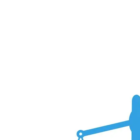
Retourrecht van minimaal 14 dagen
Transactiekosten en levertijd vooraf inzichtelijk
AVG (Algemene Verordening
Gegevensbescherming)
Je moet een
privacyverklaring
publiceren
Je mag niet meer data verzamelen dan nodig is
Cookies mogen pas geplaatst worden ná toestemming
Je moet kunnen aantonen hoe je persoonsgegevens verwerkt
en beveiligt
Tip
Cookiebot
CookieYes