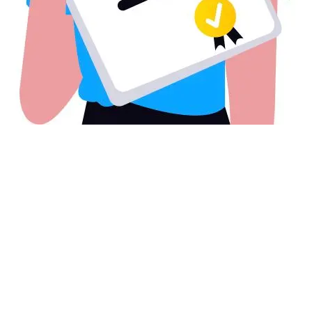
Moet ik AVG-proof zijn als ik alleen een contactformulier heb?
Mag ik cookies plaatsen zonder toestemming?