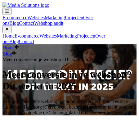
E-commerce
Websites
Marketing
Projecten
Over
ons
Blog
Contact
Webshop audit
Home
E-commerce
Websites
Marketing
Projecten
Over
ons
Blog
Contact
Home
Blog
Meer conversie in je webshop? Dit werkt in 2025
Meer conversie in je webshop?
Dit werkt in 2025
Een goed bezochte webshop is mooi, maar het echte succes zit in
conversie. Hoe zorg je ervoor dat bezoekers ook echt klant worden?
In dit blog ontdek je de 5 belangrijkste conversieboosters voor 2025.