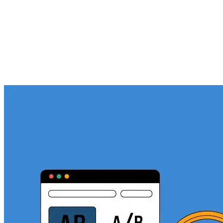
Hotjar
Google Analytics 4
A/B-testing
Klaar om je webshop beter te laten converteren?
Neem contact op