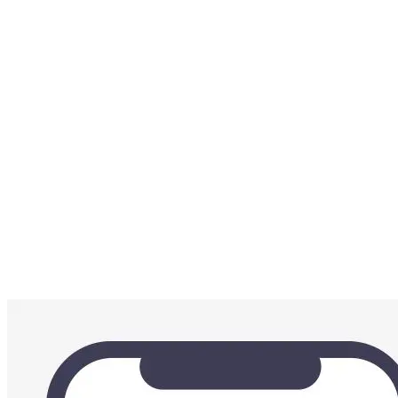
PWA’s
2. Mobiel betaalgemak = must