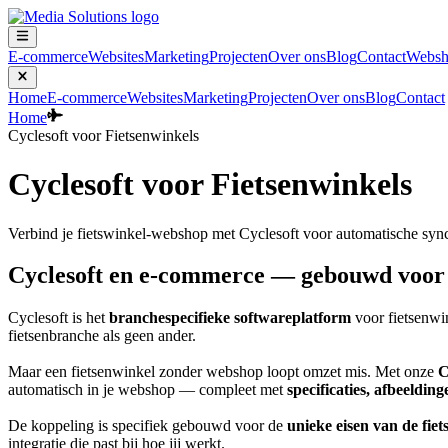
E-commerce
Websites
Marketing
Projecten
Over ons
Blog
Contact
Websh
Home
E-commerce
Websites
Marketing
Projecten
Over ons
Blog
Contact
Home
Cyclesoft voor Fietsenwinkels
Cyclesoft voor Fietsenwinkels
Verbind je fietswinkel-webshop met Cyclesoft voor automatische sync
Cyclesoft en e-commerce — gebouwd voor 
Cyclesoft is het
branchespecifieke softwareplatform
voor fietsenwin
fietsenbranche als geen ander.
Maar een fietsenwinkel zonder webshop loopt omzet mis. Met onze
C
automatisch in je webshop — compleet met
specificaties, afbeeldin
De koppeling is specifiek gebouwd voor de
unieke eisen van de fie
integratie die past bij hoe jij werkt.