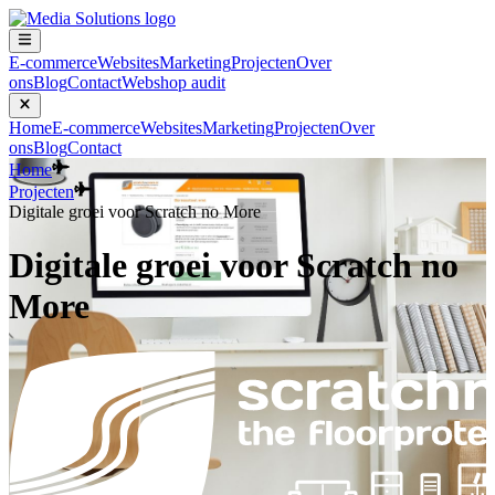
E-commerce
Websites
Marketing
Projecten
Over
ons
Blog
Contact
Webshop audit
Home
E-commerce
Websites
Marketing
Projecten
Over
ons
Blog
Contact
Home
Projecten
Digitale groei voor Scratch no More
Digitale groei voor Scratch no
More