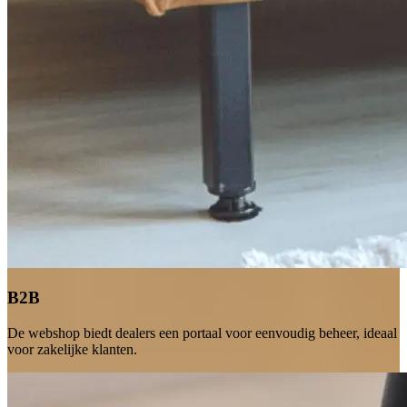
B2B
De webshop biedt dealers een portaal voor eenvoudig beheer, ideaal
voor zakelijke klanten.