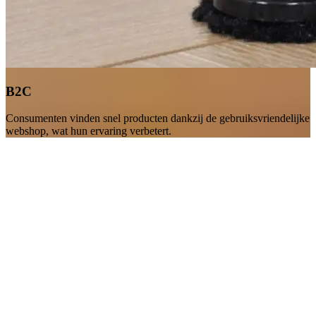
B2C
Consumenten vinden snel producten dankzij de gebruiksvriendelijke
webshop, wat hun ervaring verbetert.