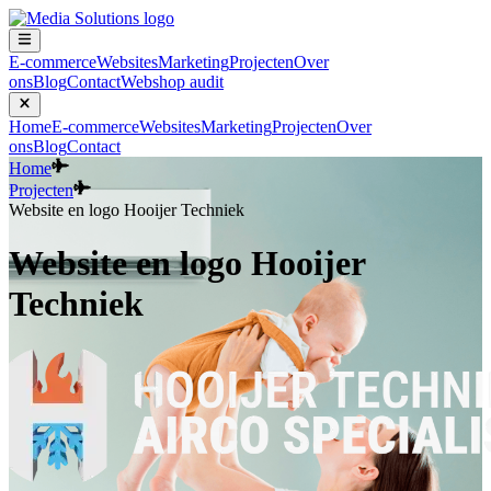
E-commerce
Websites
Marketing
Projecten
Over
ons
Blog
Contact
Webshop audit
Home
E-commerce
Websites
Marketing
Projecten
Over
ons
Blog
Contact
Home
Projecten
Website en logo Hooijer Techniek
Website en logo Hooijer
Techniek