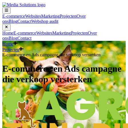
E-commerce
Websites
Marketing
Projecten
Over
ons
Blog
Contact
Webshop audit
Home
E-commerce
Websites
Marketing
Projecten
Over
ons
Blog
Contact
Home
Projecten
E-commerce en Ads campagne die verkoop versterken
E-commerce en Ads campagne
die verkoop versterken