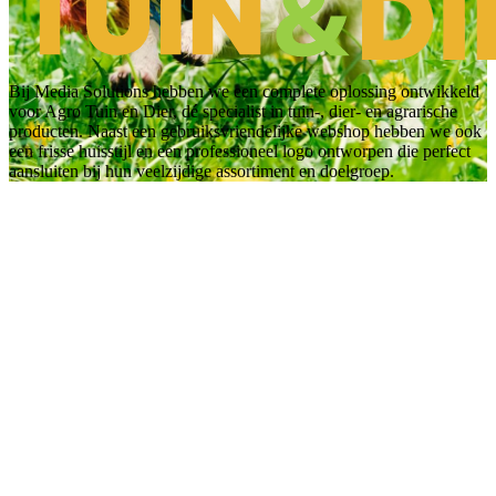
Bij Media Solutions hebben we een complete oplossing ontwikkeld
voor Agro Tuin en Dier, dé specialist in tuin-, dier- en agrarische
producten. Naast een gebruiksvriendelijke webshop hebben we ook
een frisse huisstijl en een professioneel logo ontworpen die perfect
aansluiten bij hun veelzijdige assortiment en doelgroep.
Bekijk de webwinkel www.agrotuinendier.nl