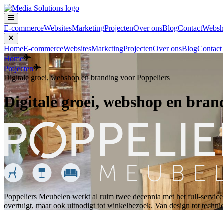
E-commerce
Websites
Marketing
Projecten
Over ons
Blog
Contact
Websh
Home
E-commerce
Websites
Marketing
Projecten
Over ons
Blog
Contact
Home
Projecten
Digitale groei, webshop en branding voor Poppeliers
Digitale groei, webshop en bran
Poppeliers Meubelen werkt al ruim twee decennia met het full-service
overtuigt, maar ook uitnodigt tot winkelbezoek. Van design tot techni