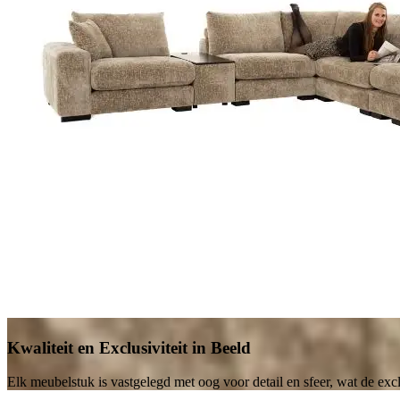
Kwaliteit en Exclusiviteit in Beeld
Elk meubelstuk is vastgelegd met oog voor detail en sfeer, wat de excl