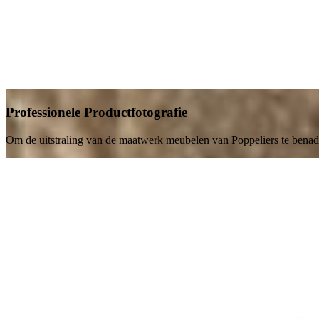
Professionele Productfotografie
Om de uitstraling van de maatwerk meubelen van Poppeliers te bena