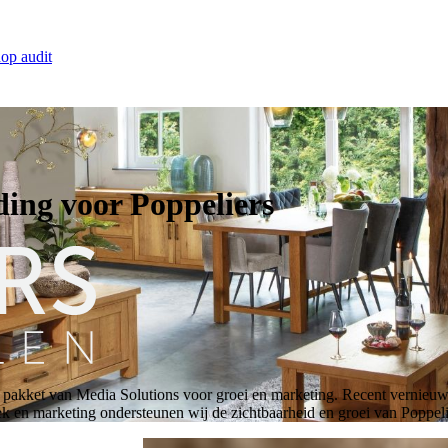
op audit
ding voor Poppeliers
 pakket van Media Solutions voor groei en marketing. Recent vernieuwde
ek en marketing ondersteunen wij de zichtbaarheid en groei van Poppeli