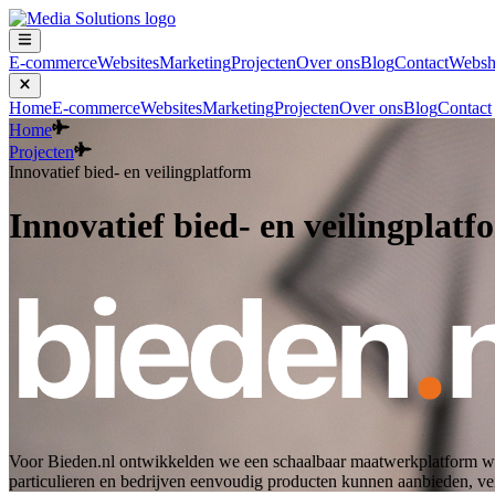
E-commerce
Websites
Marketing
Projecten
Over ons
Blog
Contact
Websh
Home
E-commerce
Websites
Marketing
Projecten
Over ons
Blog
Contact
Home
Projecten
Innovatief bied- en veilingplatform
Innovatief bied- en veilingplatf
Voor Bieden.nl ontwikkelden we een schaalbaar maatwerkplatform waar
particulieren en bedrijven eenvoudig producten kunnen aanbieden, vei