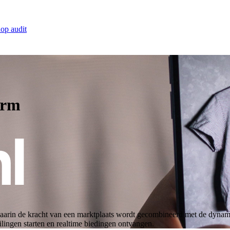
op audit
orm
in de kracht van een marktplaats wordt gecombineerd met de dynamiek v
lingen starten en realtime biedingen ontvangen.